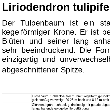
Liriodendron tulipif
Der Tulpenbaum ist ein sta
kegelförmiger Krone. Er ist b
Blüten und seiner lang anha
sehr beeindruckend. D
ie For
einzigartig und unverwechse
abgeschnittener Spitze.
Wuchs:
Grossbaum,
Schlank-aufrecht, breit kegelförmig-rundkr
gleichmäßig verzweigt, 20-25 m hoch und 8-12 m breit
Blatt:
Glänzend-grün,
rechteckig, dreilappig mit gerade abges
langanhaltende goldgelbe Herbstfärbung.