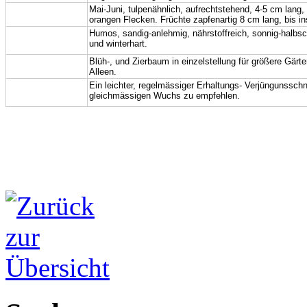
Blüte, Frucht:
Mai-Juni, tulpenähnlich, aufrechtstehend, 4-5 cm lang,
orangen Flecken. Früchte zapfenartig 8 cm lang, bis in
Boden,
Humos, sandig-anlehmig, nährstoffreich, sonnig-halbsc
und winterhart.
Standort:
Verwendung:
Blüh-, und Zierbaum in einzelstellung für größere Gärt
Alleen.
Hinweis,
Ein leichter, regelmässiger Erhaltungs- Verjüngunsschnit
gleichmässigen Wuchs
zu empfehlen.
Pflege: