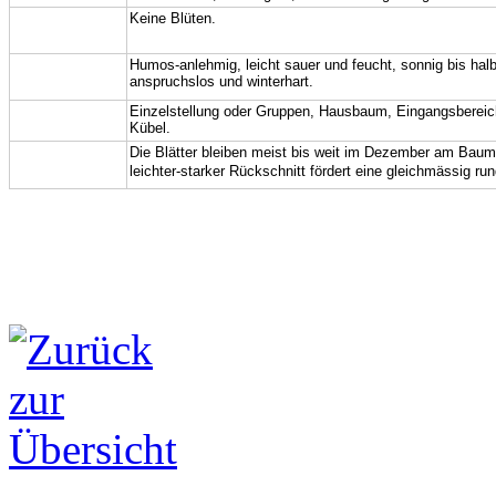
Blüte,
Keine Blüten.
Frucht:
Boden,
Hum
o
s
-anlehmig
, leicht sauer und feucht, sonnig bis halb
anspruchslos und winterhart.
Standort:
Verwendung:
Einzelstellung oder Gruppen
, Hausbaum,
Eingangsbereic
Kübel.
Hinweis,
Die Blätter bleiben meist bis weit im Dezember am Bau
leichter-starker Rückschnitt fördert eine gleichmässig ru
Pflege: