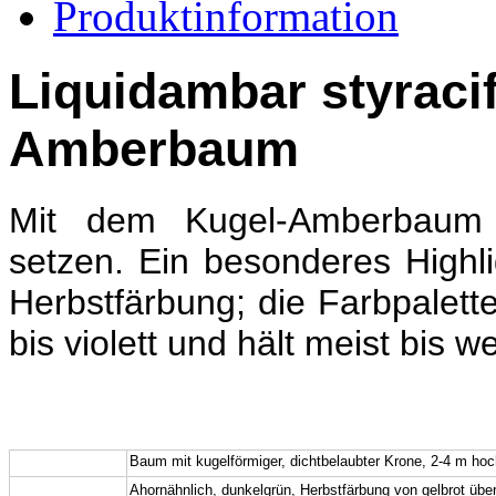
Produktinformation
Liquidambar styraci
Amberbaum
Mit dem Kugel-Amberbaum l
setzen. Ein besonderes Highlig
Herbstfärbung; die Farbpalette 
bis violett und hält meist bis 
Wuchs:
Baum mit kugel
förmiger,
dichtbelaubter Krone
, 2-4 m ho
Blatt:
Ahornähnlich, dunkelgrün, Herbstfärbung von gelbrot über t