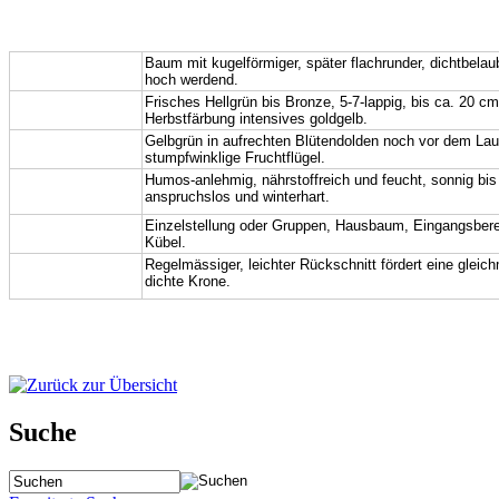
Wuchs:
Baum mit kugelförmiger, später flachrunder, dichtbelau
hoch werdend.
Blatt:
Frisches Hellgrün bis Bronze, 5-7-lappig, bis ca. 20 cm
Herbstfärbung intensives goldgelb.
Blüte, Frucht:
Gelbgrün in aufrechten Blütendolden noch vor dem Lau
stumpfwinklige Fruchtflügel.
Boden,
Hum
o
s
-anlehmig
, nährstoffreich und feucht, sonnig bis 
anspruchslos und winterhart.
Standort:
Verwendung:
Einzelstellung oder Gruppen
, Hausbaum,
Eingangsbere
Kübel.
Hinweis,
Regelmässiger, leichter Rückschnitt fördert eine gleic
dichte Krone.
Pflege:
Suche