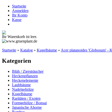
Startseite
Anmelden
Ihr Konto
Kasse
Ihr Warenkorb ist leer.
Startseite
»
Katalog
»
Kugelbäume
»
Acer platanoides 'Globosum' -
Kategorien
Blüh / Ziersträucher
Heckenpflanzen
Heckenelemente
Laubbäume
Nadelgehölze
Kugelbäume
Raritäten / Exoten
Formgehölze / Bonsai
Japanische Ahorne
Bambus