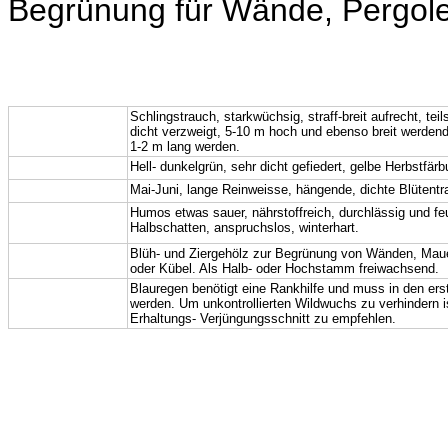
Begrünung für Wände, Pergol
Wuchs:
Schlingstrauch, starkwüchsig, straff-breit aufrecht, tei
dicht verzweigt, 5-10 m hoch und ebenso breit werdend
1-2 m lang werden.
Blatt:
Hell- dunkelgrün, sehr dicht gefiedert, gelbe
Herbstfärb
Blüte, Frucht:
Mai-Juni,
lange R
einweisse, hängende, dichte Blütentr
Boden,
Humos etwas sauer, nährstoffreich, durchlässig und fe
Halbschatten, anspruchslos, winterhart.
Standort:
Verwendung:
Blüh- und Ziergehölz zur Begrünung von Wänden, Mau
oder Kübel.
Als Halb- oder Hochstamm freiwachsend.
Hinweis,
Blauregen benötigt eine Rankhilfe und muss in den erst
werden. Um unkontrollierten Wildwuchs zu ver
hindern
i
Pflege:
Erhaltungs- Verjüngungsschnitt zu empfehlen.