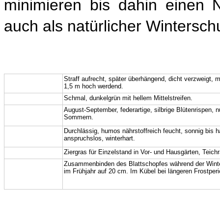
minimieren bis dahin einen Nä
auch als natürlicher Wintersch
Wuchs:
Straff aufrecht, später
überhängend,
dicht verzweigt,
m
1,5 m hoch werdend
.
Blatt:
Schmal, dunkelgrün mit hellem Mittelstreifen
.
Blüte, Frucht:
August-September, federartige, silbrige Blütenrispen, 
Sommern.
Boden,
Durchlässig,
humos
n
ährstoffreich feucht, sonnig bis h
anspruchslos, winterhart
.
Standort:
Verwendung:
Ziergras für Einzelstand
in Vor- und Hausgärten,
Teichr
Hinweis,
Zusammenbinden des Blattschopfes während der Wint
im Frühjahr auf 20 cm. Im Kübel bei längeren Frostper
Pflege: