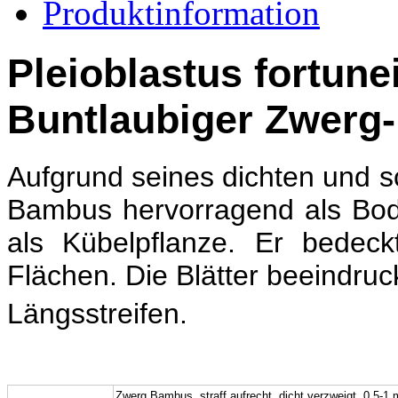
Produktinformation
Pleioblastus fortunei
Buntlaubiger Zwer
Aufgrund seines dichten und s
Bambus hervorragend als Bod
als Kübelpflanze. Er bedeck
Flächen. Die Blätter beeindru
Längsstreifen.
Wuchs:
Zwerg Bambus,
straff aufrecht, dicht verzweigt, 0,5-